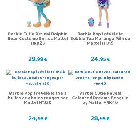
Barbie Cutie Reveal Dolphin
Barbie Pop ! révèle le
Bear Costume Series Mattel
Bubble Tea Maranga Milk de
HRK25
Mattel HTJ19
29,
24,
99 €
95 €
Barbie Pop ! révèle le thé à
Barbie Cutie Reveal
bulles aux baies rouges par
Coloured Dreams Penguin
Mattel HTJ20
by Mattel HRK40
24,
28,
95 €
95 €