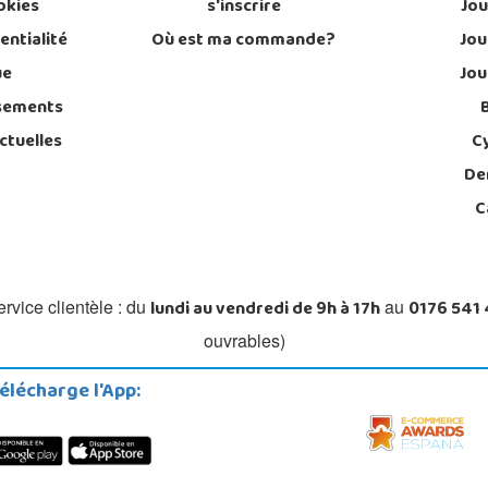
okies
s'inscrire
Jou
entialité
Où est ma commande?
Jou
ue
Jou
sements
ctuelles
C
De
C
lundi au vendredi de 9h à 17h
0176 541
rvice clientèle : du
au
ouvrables)
élécharge l'App: