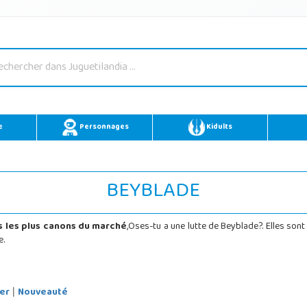
e
Personnages
Kidults
BEYBLADE
s les plus canons du marché
,Oses-tu a une lutte de Beyblade?. Elles son
e.
er
Nouveauté
|