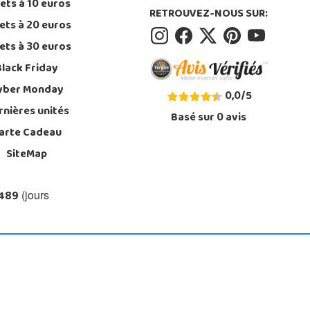
ets à 10 euros
RETROUVEZ-NOUS SUR:
ets à 20 euros
ets à 30 euros
Black Friday
yber Monday
0,0
/
5
rnières unités
Basé sur
0
avis
arte Cadeau
SiteMap
 489
(jours