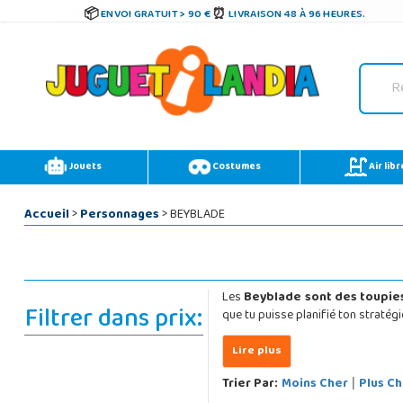
ENVOI GRATUIT > 90 €
LIVRAISON 48 À 96 HEURES.
Jouets
Costumes
Air libr
Accueil
>
Personnages
> BEYBLADE
Les
Beyblade sont des toupie
Filtrer dans prix:
que tu puisse planifié ton stratégi
Trier Par:
Moins Cher
Plus Ch
|