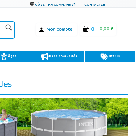
OÙ EST MA COMMANDE?
CONTACTER
0
0,00 €
Mon compte
Âges
Dernières unités
OFFRES
ndes