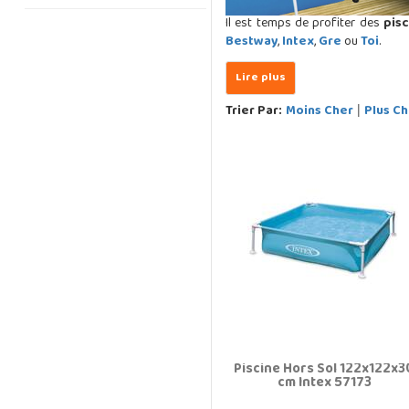
Il est temps de profiter des
pisc
Bestway
,
Intex
,
Gre
ou
Toi
.
Trier Par:
Moins Cher
Plus Ch
|
Piscine Hors Sol 122x122x3
cm Intex 57173