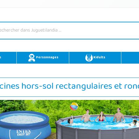
e
Personnages
Kidults
cines hors-sol rectangulaires et ro