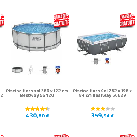
Piscine Hors sol 366 x 122 cm
Piscine Hors Sol 282 x 196 x
42
Bestway 56420
84 cm Bestway 56629
430,
359,
80 €
94 €