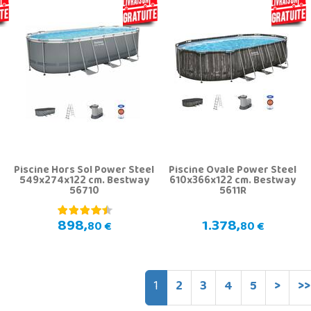
r
Piscine Hors Sol Power Steel
Piscine Ovale Power Steel
549x274x122 cm. Bestway
610x366x122 cm. Bestway
56710
5611R
898,
1.378,
80 €
80 €
1
2
3
4
5
>
>>