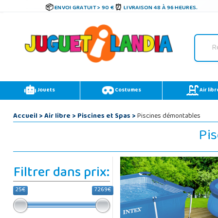
ENVOI GRATUIT > 90 €
LIVRAISON 48 À 96 HEURES.
Jouets
Costumes
Air libr
Accueil
>
Air libre
>
Piscines et Spas
>
Piscines démontables
Pis
Filtrer dans prix:
25€
7.269€