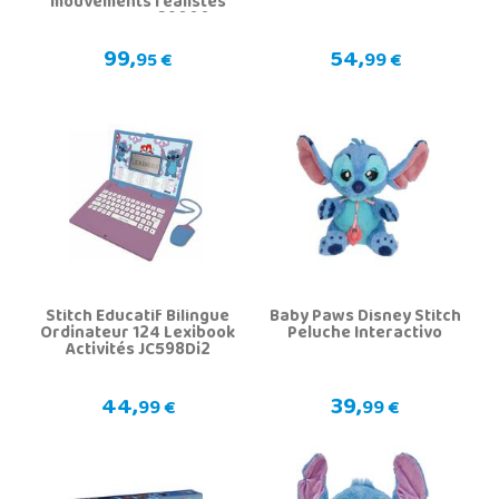
mouvements réalistes
Famosa TTC29000
99,
54,
95 €
99 €
Stitch Educatif Bilingue
Baby Paws Disney Stitch
Ordinateur 124 Lexibook
Peluche Interactivo
Activités JC598Di2
44,
39,
99 €
99 €