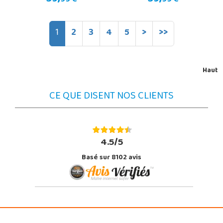
99 €
99 €
1
2
3
4
5
>
>>
Haut
CE QUE DISENT NOS CLIENTS
4.5/5
Basé sur 8102 avis