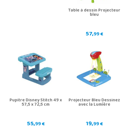
Table à dessin Projecteur
bleu
57,
99 €
Pupitre Disney Stitch 49 x
Projecteur Bleu Dessinez
57,5 x 72,5 cm
avec la Lumière
55,
19,
99 €
99 €