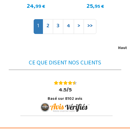
24,
25,
99 €
95 €
1
2
3
4
>
>>
Haut
CE QUE DISENT NOS CLIENTS
4.5/5
Basé sur 8102 avis