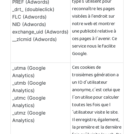
type s´utilisent pour
PREF (Adwords)
reconnaître les pages
_drt_ (doubleclick)
visitées à l'endroit sur
FLC (Adwords)
notre web et montrer
NID (Adwords)
une publicité relative à
exchange_uid (Adwords)
ces pages à l´avenir. Ce
__zlcmid (Adwords)
service nous le facilite
Google.
Ces cookies de
_utma (Google
troisièmes génération a
Analytics)
un ID d´utilisateur
_utmb (Google
anonyme, c´est celui que
Analytics)
l´on utilise pour calculer
_utmc (Google
toutes les fois que l
Analytics)
´utilisateur visite le site.
_utmz (Google
Il enregistre, également,
Analytics)
la première et la dernière