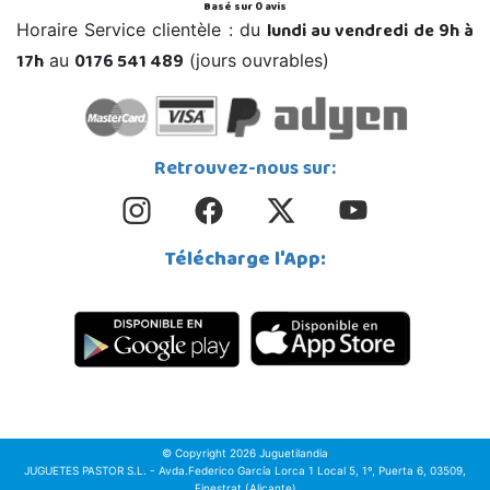
Basé sur
0
avis
lundi au vendredi de 9h à
Horaire Service clientèle : du
17h
0176 541 489
au
(jours ouvrables)
Retrouvez-nous sur:
Télécharge l'App:
© Copyright 2026 Juguetilandia
JUGUETES PASTOR S.L. - Avda.Federico García Lorca 1 Local 5, 1º, Puerta 6, 03509,
Finestrat (Alicante)