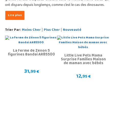
ont disparu depuis longtemps, comme c’est le cas des dinosaures.
Trier Par:
Moins Cher
Plus Cher
Nouveauté
|
|
La ferme de Zénon 5
figurines Bandai AR85500
Little Live Pets Mama
Surprise Families Maison
de maman avec bébés
31,
99 €
12,
95 €