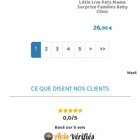
Little Live Pets Mama
Surprise Families Baby
Clinic
26,
95 €
1
2
3
4
5
>
>>
Haut
CE QUE DISENT NOS CLIENTS
0,0/5
Basé sur
0
avis