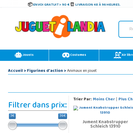
ENVOI GRATUIT > 90 €
LIVRAISON 48 À 96 HEURES.
Jouets
Costumes
Air libr
Accueil
>
Figurines d'action
>
Animaux en jouet
Trier Par:
Moins Cher
Plus Ch
|
Filtrer dans prix:
3€
36€
Jument Knabstrupper
Schleich 13910