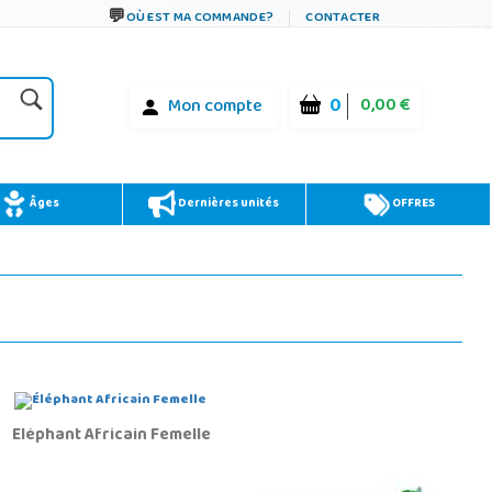
OÙ EST MA COMMANDE?
CONTACTER
0
0,00 €
Mon compte
Âges
Dernières unités
OFFRES
Éléphant Africain Femelle