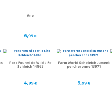
Âne
s
6,
99 €
ts
Porc fourmi de Wild Life
Farm World Scheleich Jument
Schleich 14863
percheronne 13971
4,
9,
99 €
99 €