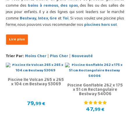
comme des
bains à remous
,
des spas
, des îles ou des salles de
jeux pour enfants. Il y a des lignes qui sont leaders sur le marché
comme
Bestway
,
Intex
,
Gre
et
Toi
. Si vous voulez une piscine plus
ferme, nous pouvons vous recommander nos
piscines hors sol
.
Trier Par:
Moins Cher
Plus Cher
Nouveauté
|
|
Piscine Ile Volcan 265 x 265
x 104 cm Bestway 53069
Piscine Gonflable 262 x 175
x 51 cm Rectangulaire
Bestway 54006
79,
99 €
47,
99 €