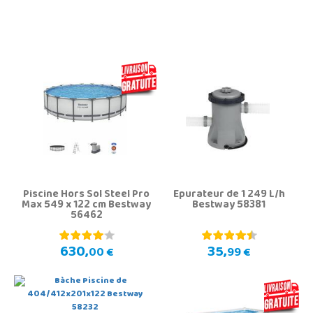
Piscine Hors Sol Steel Pro
Épurateur de 1 249 L/h
Max 549 x 122 cm Bestway
Bestway 58381
56462
630,
35,
00 €
99 €