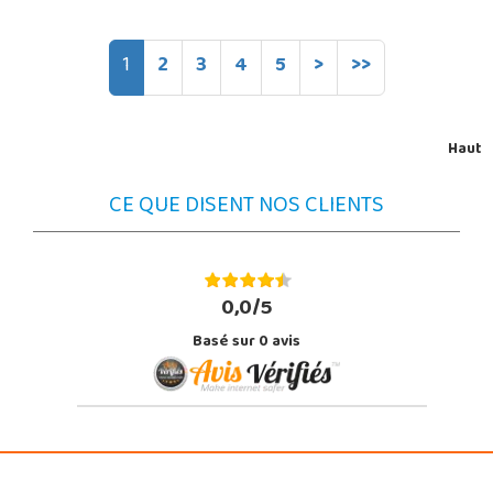
1
2
3
4
5
>
>>
Haut
CE QUE DISENT NOS CLIENTS
0,0/5
Basé sur
0
avis