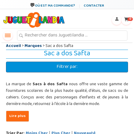
←
×
OÙ EST MA COMMANDE?
CONTACTER
0
Accueil
>
Marques
> Sac a dos Safta
Sac a dos Safta
Filtrer par:
La marque de
Sacs à dos Safta
nous offre une vaste gamme de
fournitures scolaires de la plus haute qualité, d'étuis, de sacs ou de
cahiers. Conçus avec des personnages d'enfants et de jeunes à la
dernière mode, retournez à l'école à la dernière mode.
Trier Par:
Moins Cher
Plus Cher
Nouveauté
|
|