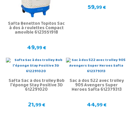
59,
99 €
Safta Benetton Topitos Sac
à dos à roulettes Compact
amovible 6123551918
49,
99 €
Safta Sac à dos trolley Bob
Sac à dos 522 avec trolley
l'éponge Stay Positive 3D
905 Avengers Super
612291020
Heroes Safta 612379313
21,
44,
99 €
99 €