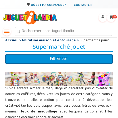
←
×
OÙ EST MA COMMANDE?
CONTACTER
0
Accueil
>
Imitation maison et entourage
>
Supermarché jouet
Supermarché jouet
Filtrer par:
Si vos enfants aiment le maquillage et n'arrêtent pas d'inventer de
nouvelles coiffures, découvrez les jouets de cette catégorie. Vous y
trouverez la meilleure option pour continuer à développer leur
créativité (au lieu de pratiquer avec leurs petits frères ou avec eux-
mêmes).
Jeux de maquillage
avec lesquels garçons et filles
peuvent s'entraîner encore et encore!