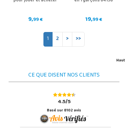
pour jouer et acheter
en 1 garçons 84158
9,
19,
99 €
99 €
1
2
>
>>
Haut
CE QUE DISENT NOS CLIENTS
4.5/5
Basé sur 8102 avis