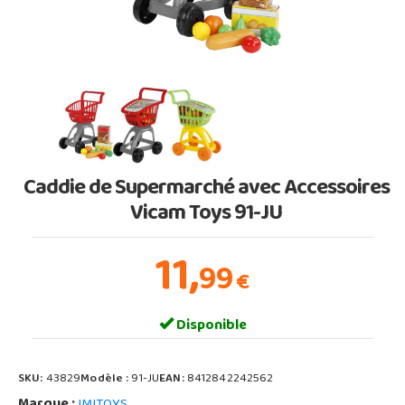
Caddie de Supermarché avec Accessoires
Vicam Toys 91-JU
11,
99
€
Disponible
SKU:
43829
Modèle :
91-JU
EAN:
8412842242562
Marque :
IMITOYS