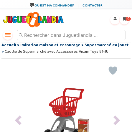
OÙ EST MA COMMANDE?
CONTACTER
←
×
0
Accueil
>
Imitation maison et entourage
>
Supermarché en jouet
>
Caddie de Supermarché avec Accessoires Vicam Toys 91-JU
Previous
Next