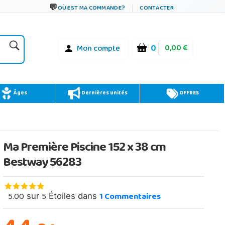
OÙ EST MA COMMANDE?
CONTACTER
0
0,00 €
Mon compte
Âges
Dernières unités
OFFRES
Ma Première Piscine 152 x 38 cm
Bestway 56283
5.00
5
1
Commentaires
sur
Étoiles dans