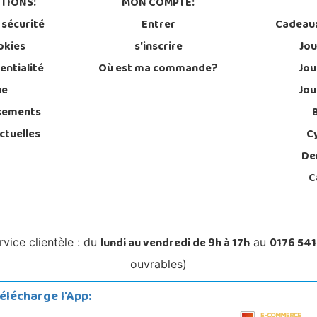
TIONS:
MON COMPTE:
 sécurité
Entrer
Cadeau
okies
s'inscrire
Jou
entialité
Où est ma commande?
Jou
ue
Jou
sements
ctuelles
C
De
C
lundi au vendredi de 9h à 17h
0176 541
rvice clientèle : du
au
ouvrables)
élécharge l'App: