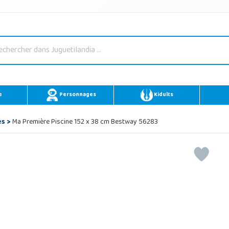
e
Personnages
Kidults
es
>
Ma Première Piscine 152 x 38 cm Bestway 56283