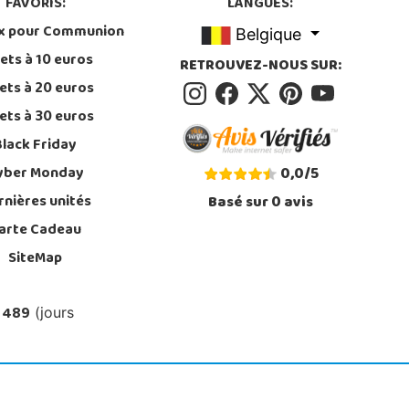
FAVORIS:
LANGUES:
x pour Communion
Belgique
ets à 10 euros
RETROUVEZ-NOUS SUR:
ets à 20 euros
ets à 30 euros
Black Friday
yber Monday
0,0
/
5
rnières unités
Basé sur
0
avis
arte Cadeau
SiteMap
 489
(jours