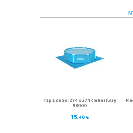
N
Tapis de Sol 274 x 274 cm Bestway
Fla
58000
15,
48 €