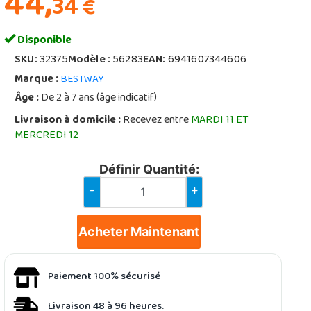
44,
34
€
Disponible
SKU:
32375
Modèle :
56283
EAN:
6941607344606
Marque :
BESTWAY
Âge :
De 2 à 7 ans (âge indicatif)
Livraison à domicile :
Recevez entre
MARDI 11 ET
MERCREDI 12
Définir Quantité:
-
+
Acheter Maintenant
Paiement 100% sécurisé
Livraison 48 à 96 heures.