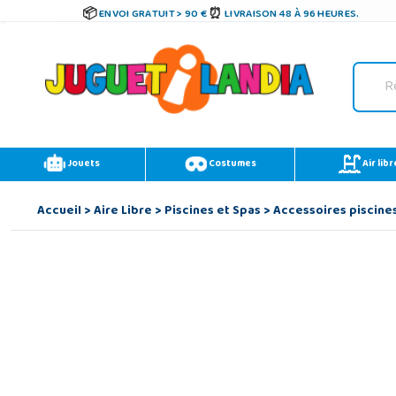
ENVOI GRATUIT > 90 €
LIVRAISON 48 À 96 HEURES.
Jouets
Costumes
Air libr
Accueil
>
Aire Libre
>
Piscines et Spas
>
Accessoires piscine