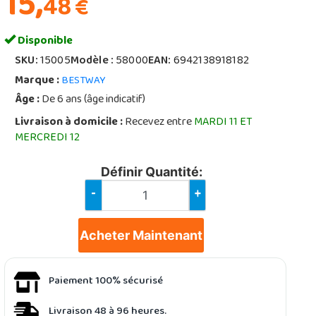
15,
48
€
Disponible
SKU:
15005
Modèle :
58000
EAN:
6942138918182
Marque :
BESTWAY
Âge :
De 6 ans (âge indicatif)
Livraison à domicile :
Recevez entre
MARDI 11 ET
MERCREDI 12
Définir Quantité:
-
+
Acheter Maintenant
Paiement 100% sécurisé
Livraison 48 à 96 heures.