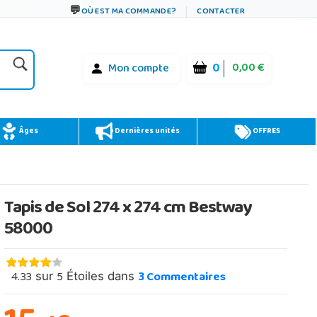
OÙ EST MA COMMANDE?
CONTACTER
0
0,00 €
Mon compte
Âges
Dernières unités
OFFRES
Tapis de Sol 274 x 274 cm Bestway
58000
4.33
5
3
Commentaires
sur
Étoiles dans