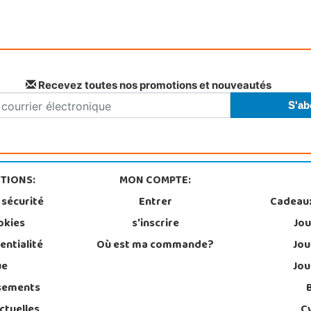
Recevez toutes nos promotions et nouveautés
TIONS:
MON COMPTE:
 sécurité
Entrer
Cadeau
okies
s'inscrire
Jou
entialité
Où est ma commande?
Jou
ue
Jou
sements
ctuelles
C