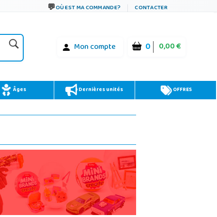
OÙ EST MA COMMANDE?
CONTACTER
0
0,00 €
Mon compte
Âges
Dernières unités
OFFRES