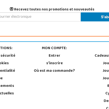
Recevez toutes nos promotions et nouveautés
TIONS:
MON COMPTE:
 sécurité
Entrer
Cadeau
okies
s'inscrire
Jou
entialité
Où est ma commande?
Jou
ue
Jou
sements
ctuelles
C
De
C