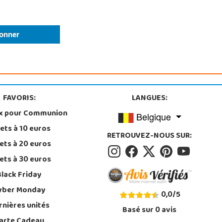
FAVORIS:
LANGUES:
x pour Communion
Belgique
ets à 10 euros
RETROUVEZ-NOUS SUR:
ets à 20 euros
ets à 30 euros
Black Friday
yber Monday
0,0
/
5
rnières unités
Basé sur
0
avis
arte Cadeau