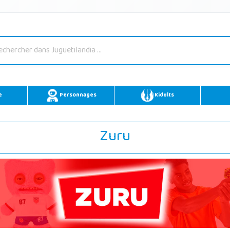
e
Personnages
Kidults
Zuru