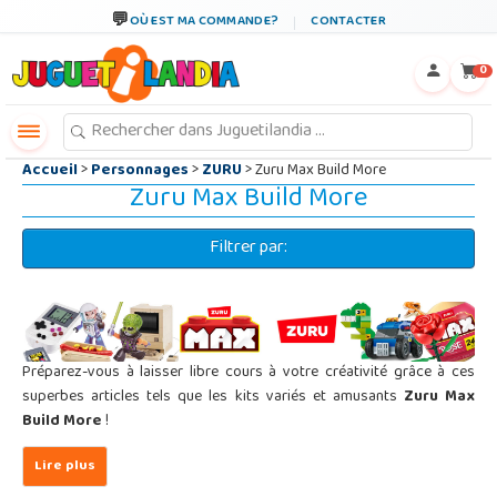
←
×
OÙ EST MA COMMANDE?
CONTACTER
0
Accueil
>
Personnages
>
ZURU
> Zuru Max Build More
Zuru Max Build More
Filtrer par:
Préparez-vous à laisser libre cours à votre créativité grâce à ces
superbes articles tels que les kits variés et amusants
Zuru Max
Build More
!