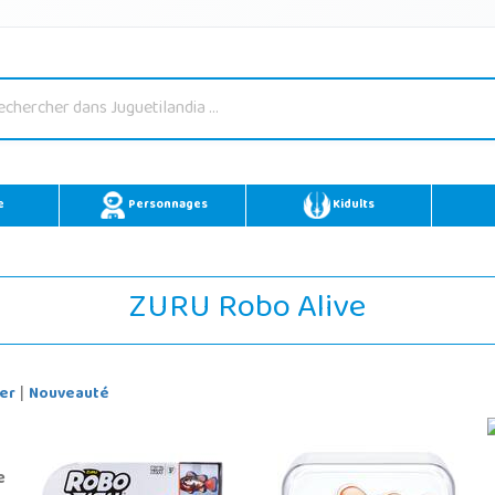
e
Personnages
Kidults
ZURU Robo Alive
er
Nouveauté
|
e