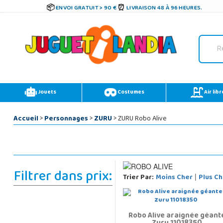
ENVOI GRATUIT > 90 €
LIVRAISON 48 À 96 HEURES.
Jouets
Costumes
Air libr
Accueil
>
Personnages
>
ZURU
> ZURU Robo Alive
Filtrer dans prix:
Trier Par:
Moins Cher
Plus Ch
|
Robo Alive araignée géant