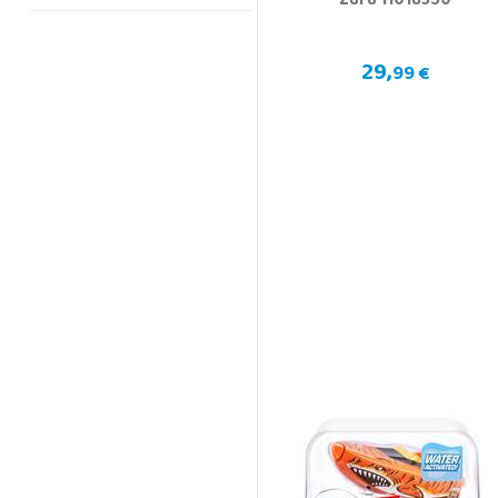
Zuru 11018350
29,
99 €