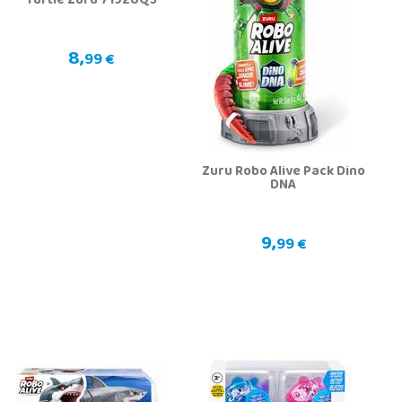
Turtle Zuru 7192UQ3
8,
99 €
Zuru Robo Alive Pack Dino
DNA
9,
99 €