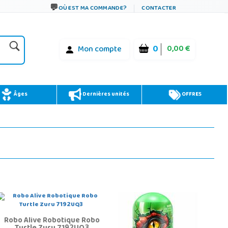
OÙ EST MA COMMANDE?
CONTACTER
0
0,00 €
Mon compte
Âges
Dernières unités
OFFRES
Robo Alive Robotique Robo