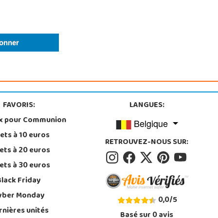
FAVORIS:
LANGUES:
x pour Communion
Belgique
ets à 10 euros
RETROUVEZ-NOUS SUR:
ets à 20 euros
ets à 30 euros
Black Friday
yber Monday
0,0
/
5
rnières unités
Basé sur
0
avis