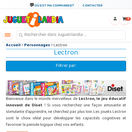
←
×
OÙ EST MA COMMANDE?
CONTACTER
0
Accueil
>
Personnages
> Lectron
Lectron
Filtrer par:
Bienvenue dans le monde merveilleux de
Lectron, le jeu éducatif
innovant de Diset
! Si vous recherchez une façon amusante et
stimulante d'apprendre, ne cherchez pas plus loin. Les jouets Lectron
sont le choix idéal pour développer les capacités cognitives et
favoriser la pensée logique chez vos enfants.