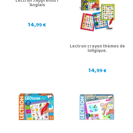
Lectron J'Apprends l
´Anglais
14,
99 €
Lectron crayon thèmes de
lollgique.
14,
99 €