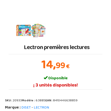
Lectron premières lectures
14,
99
€
Disponible
¡ 3 unités disponibles!
SKU:
20933
Modèle :
63885
EAN:
8410446638859
Marque :
-
DISET
LECTRON