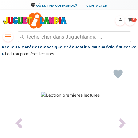
OÙ EST MA COMMANDE?
CONTACTER
←
×
0
Accueil
>
Matériel didactique et éducatif
>
Multimédia éducative
>
Lectron premières lectures
Previous
Next