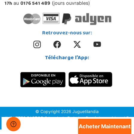
17h
0176 541 489
au
(jours ouvrables)
Retrouvez-nous sur:
Télécharge l'App:
© Copyright 2026 Juguetilandia
JUGUETES PASTOR S.L. - Avda.Federico García Lorca 1 Local 5,
1º, Puerta 6, 03509, Finestrat (Alicante)
Acheter Maintenant