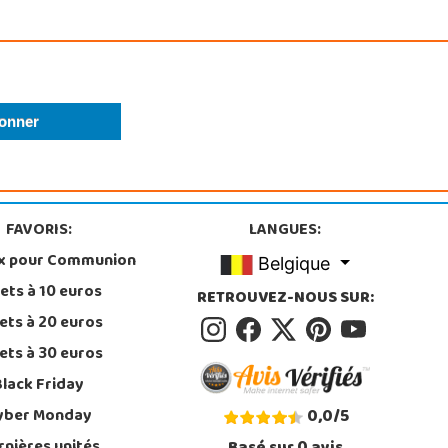
FAVORIS:
LANGUES:
x pour Communion
Belgique
ets à 10 euros
RETROUVEZ-NOUS SUR:
ets à 20 euros
ets à 30 euros
Black Friday
yber Monday
0,0
/
5
rnières unités