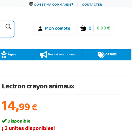
OÙ EST MA COMMANDE?
CONTACTER
0
0,00 €
Mon compte
Âges
Dernières unités
OFFRES
Lectron crayon animaux
14,
99
€
Disponible
¡ 3 unités disponibles!