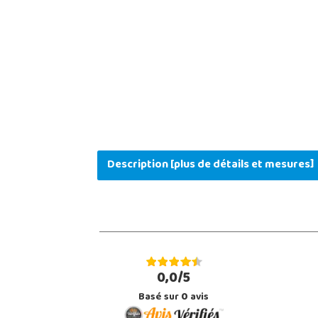
Description [plus de détails et mesures]
0,0/5
Basé sur
0
avis