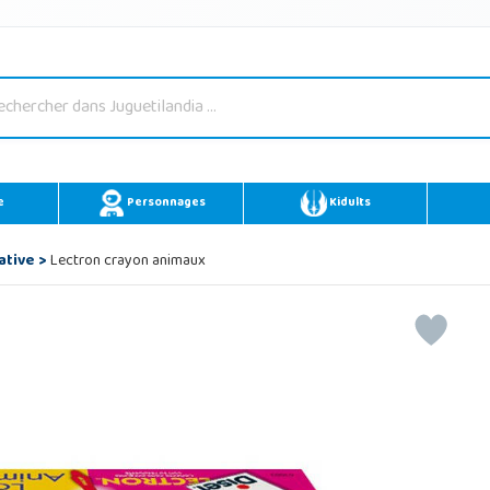
e
Personnages
Kidults
ative
>
Lectron crayon animaux