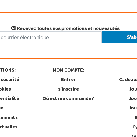
Recevez toutes nos promotions et nouveautés
TIONS:
MON COMPTE:
 sécurité
Entrer
Cadeau
okies
s'inscrire
Jou
entialité
Où est ma commande?
Jou
ue
Jou
sements
ctuelles
C
De