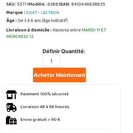
SKU:
55711
Modèle :
63883
EAN:
8410446638835
Marque :
-
DISET
LECTRON
Âge :
De 3 à 6 ans (âge indicatif)
Livraison à domicile :
Recevez entre
MARDI 11 ET
MERCREDI 12
Définir Quantité:
Acheter Maintenant
Paiement 100% sécurisé
Livraison 48 à 96 heures.
Envoi gratuit > 90 €