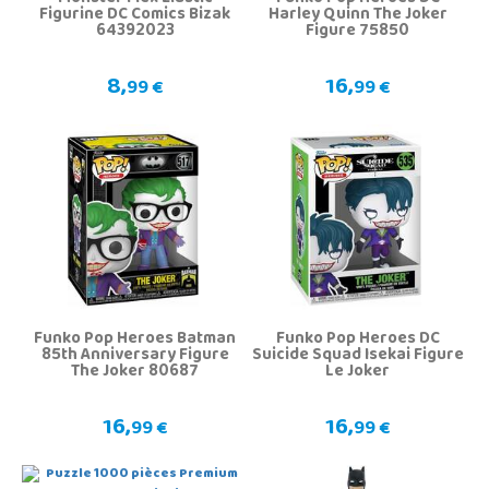
Figurine DC Comics Bizak
Harley Quinn The Joker
64392023
Figure 75850
8,
16,
99 €
99 €
Funko Pop Heroes Batman
Funko Pop Heroes DC
85th Anniversary Figure
Suicide Squad Isekai Figure
The Joker 80687
Le Joker
16,
16,
99 €
99 €