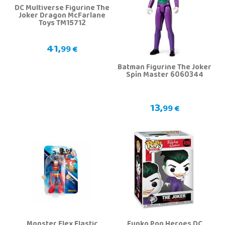
DC Multiverse Figurine The
Joker Dragon McFarlane
Toys TM15712
41,
99 €
Batman Figurine The Joker
Spin Master 6060344
13,
99 €
Monster Flex Elastic
Funko Pop Heroes DC