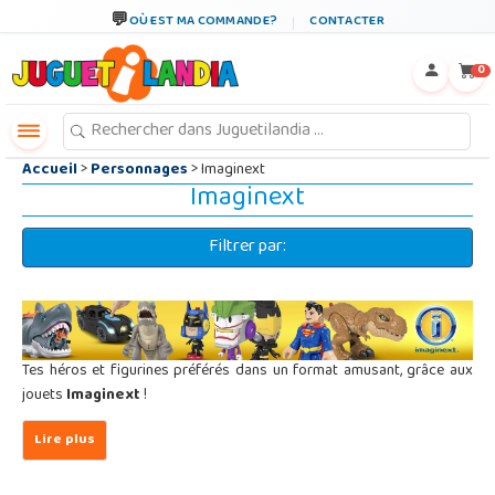
←
×
OÙ EST MA COMMANDE?
CONTACTER
0
Accueil
>
Personnages
> Imaginext
Imaginext
Filtrer par:
Tes héros et figurines préférés dans un format amusant, grâce aux
jouets
Imaginext
!