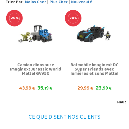
Trier Par:
Moins Cher
Plus Cher
Nouveauté
|
|
20%
20%
Camion dinosaure
Batmobile Imaginext DC
Imaginext Jurassic World
Super Friends avec
Mattel GVV50
lumières et sons Mattel
HGX96
35,
23,
43,
29,
99 €
19 €
99 €
99 €
Haut
CE QUE DISENT NOS CLIENTS