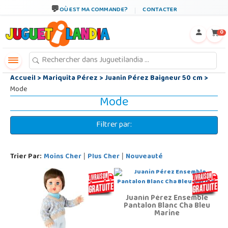
←
×
OÙ EST MA COMMANDE?
CONTACTER
0
Accueil
>
Mariquita Pérez
>
Juanin Pérez Baigneur 50 cm
>
Mode
Mode
Filtrer par:
Trier Par:
Moins Cher
Plus Cher
Nouveauté
|
|
Juanin Pérez Ensemble
Pantalon Blanc Cha Bleu
Marine