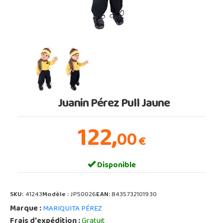
Juanin Pérez Pull Jaune
122,
00
€
Disponible
SKU:
41243
Modèle :
JP50026
EAN:
8435732101930
Marque :
MARIQUITA PÉREZ
Frais d'expédition :
Gratuit