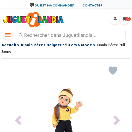
OÙ EST MA COMMANDE?
CONTACTER
←
×
0
Accueil
>
Juanin Pérez Baigneur 50 cm
>
Mode
>
Juanin Pérez Pull
Jaune
Previous
Next