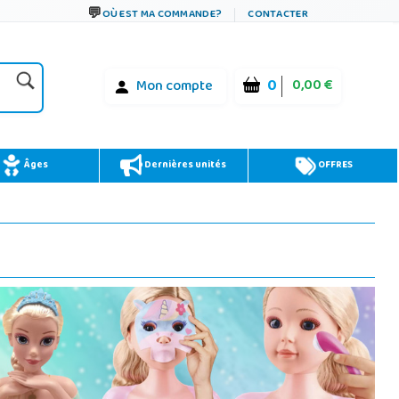
OÙ EST MA COMMANDE?
CONTACTER
0
0,00 €
Mon compte
Âges
Dernières unités
OFFRES