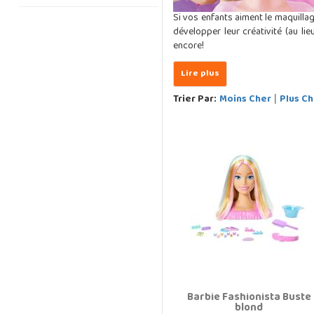
Si vos enfants aiment le maquillag
développer leur créativité (au li
encore!
Trier Par:
Moins Cher
Plus Ch
|
Barbie Fashionista Buste
blond