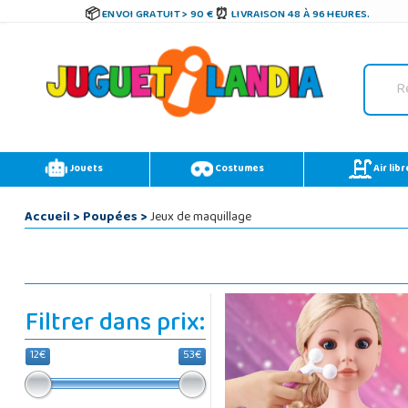
ENVOI GRATUIT > 90 €
LIVRAISON 48 À 96 HEURES.
Jouets
Costumes
Air libr
Accueil
>
Poupées
>
Jeux de maquillage
Filtrer dans prix:
12€
53€