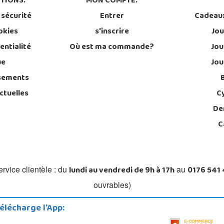
TIONS:
MON COMPTE:
 sécurité
Entrer
Cadeau
okies
s'inscrire
Jou
entialité
Où est ma commande?
Jou
ue
Jou
sements
ctuelles
C
De
C
lundi au vendredi de 9h à 17h
0176 541
rvice clientèle : du
au
ouvrables)
élécharge l'App: