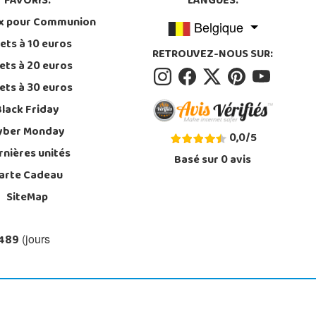
FAVORIS:
LANGUES:
x pour Communion
Belgique
ets à 10 euros
RETROUVEZ-NOUS SUR:
ets à 20 euros
ets à 30 euros
Black Friday
yber Monday
0,0
/
5
rnières unités
Basé sur
0
avis
arte Cadeau
SiteMap
 489
(jours