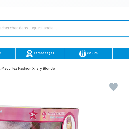
e
Personnages
Kidults
 Maquillez Fashion Xhary Blonde