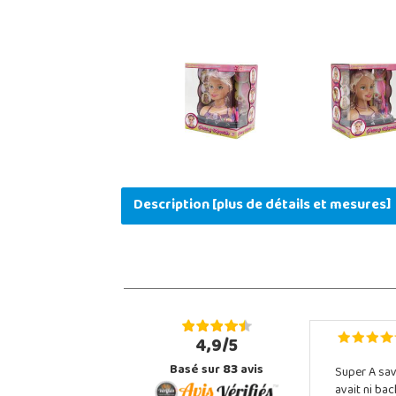
Description [plus de détails et mesures]
4,9/5
Basé sur
83
avis
Super A sav
avait ni ba