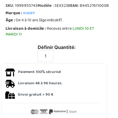
SKU:
1999955743
Modèle :
SEX3238
EAN:
8445276110008
Marque :
XHARY
Âge :
De 4 à 10 ans (âge indicatif)
Livraison à domicile :
Recevez entre
LUNDI 10 ET
MARDI 11
Définir Quantité:
Paiement 100% sécurisé
Livraison 48 à 96 heures.
Envoi gratuit > 90 €