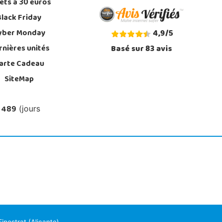
ets à 30 euros
Black Friday
yber Monday
4,9
/
5
rnières unités
Basé sur
83
avis
arte Cadeau
SiteMap
 489
(jours
nestrat (Alicante)