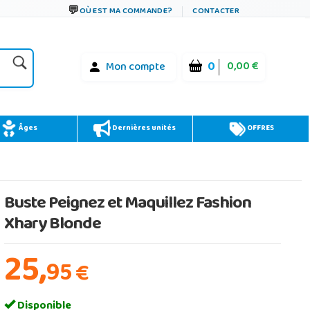
OÙ EST MA COMMANDE?
CONTACTER
0
0,00 €
Mon compte
Âges
Dernières unités
OFFRES
Buste Peignez et Maquillez Fashion
Xhary Blonde
25,
95
€
Disponible