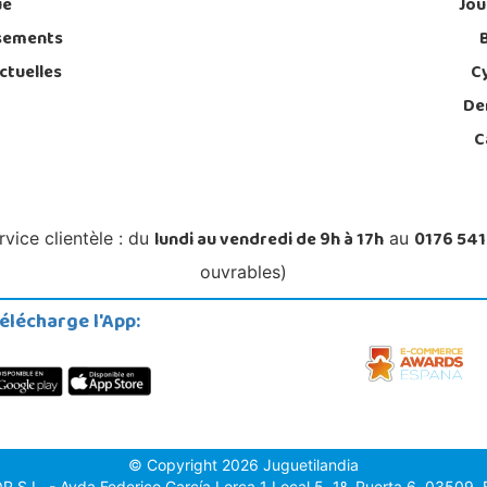
ue
Jou
sements
ctuelles
C
De
C
lundi au vendredi de 9h à 17h
0176 541
rvice clientèle : du
au
ouvrables)
élécharge l'App:
© Copyright 2026 Juguetilandia
.L. - Avda.Federico García Lorca 1 Local 5, 1º, Puerta 6, 03509, Fi