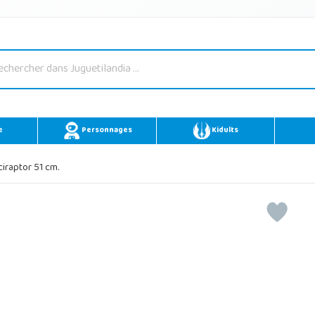
e
Personnages
Kidults
iraptor 51 cm.