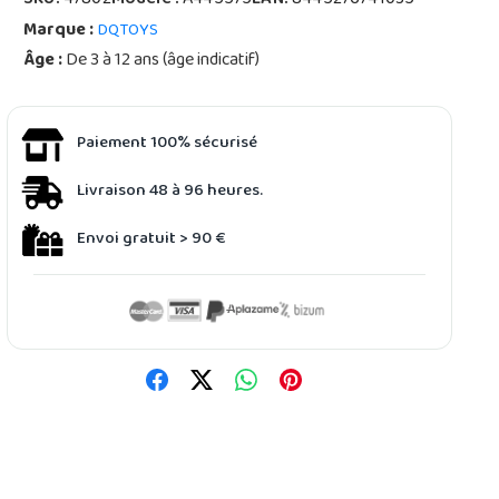
SKU:
47802
Modèle :
A445575
EAN:
8445276741035
Marque :
DQTOYS
Âge :
De 3 à 12 ans (âge indicatif)
Paiement 100% sécurisé
Livraison 48 à 96 heures.
Envoi gratuit > 90 €