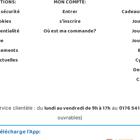
TIONS:
MON COMPTE:
 sécurité
Entrer
Cadeau
okies
s'inscrire
Jou
entialité
Où est ma commande?
Jou
ue
Jou
sements
ctuelles
C
De
C
lundi au vendredi de 9h à 17h
0176 541
rvice clientèle : du
au
ouvrables)
élécharge l'App: