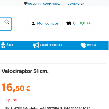
OÙ EST MA COMMANDE?
CONTACTER
0
0,00 €
Mon compte
Âges
Dernières unités
OFFRES
Velociraptor 51 cm.
16,
50
€
Epuisé