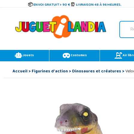
ENVOI GRATUIT > 90 €
LIVRAISON 48 À 96 HEURES.
Jouets
Costumes
Air libr
Accueil
>
Figurines d'action
>
Dinosaures et créatures
>
Veloc