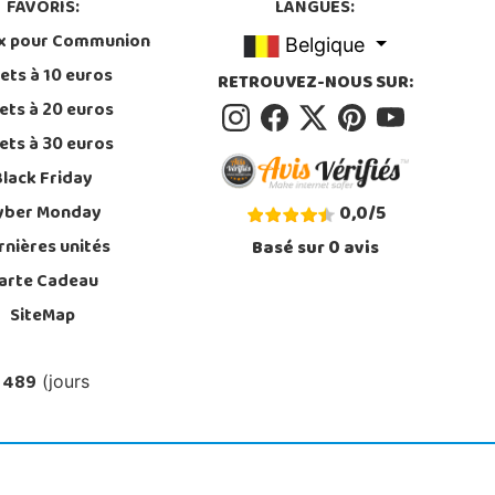
FAVORIS:
LANGUES:
x pour Communion
Belgique
ets à 10 euros
RETROUVEZ-NOUS SUR:
ets à 20 euros
ets à 30 euros
Black Friday
yber Monday
0,0
/
5
rnières unités
Basé sur
0
avis
arte Cadeau
SiteMap
 489
(jours