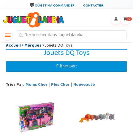
←
×
OÙ EST MA COMMANDE?
CONTACTER
0
Accueil
>
Marques
> Jouets DQ Toys
Jouets DQ Toys
Filtrer par:
Trier Par:
Moins Cher
Plus Cher
Nouveauté
|
|