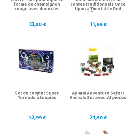
Coffre-fort pour lapin en
Set 4 marionnettes de
forme de champignon
contes traditionnels Once
rouge avec deux clés
Upon a Time Little Red
Riding Hood
13,
11,
50 €
99 €
Set de combat Super
Animal Adventure Safari
Tornado à toupies
Animals Set avec 23 pièces
12,
21,
99 €
50 €