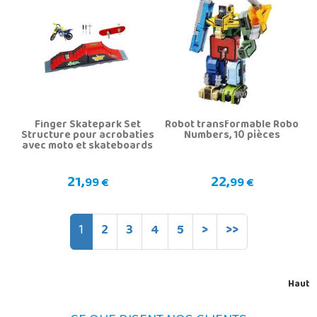
Finger Skatepark Set
Robot transformable Robo
Structure pour acrobaties
Numbers, 10 pièces
avec moto et skateboards
21,
22,
99 €
99 €
1
2
3
4
5
>
>>
Haut