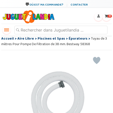
OÙ EST MA COMMANDE?
CONTACTER
←
×
0
Accueil
>
Aire Libre
>
Piscines et Spas
>
Épurateurs
>
Tuyau de 3
mètres Pour Pompe De Filtration de 38 mm. Bestway 58368