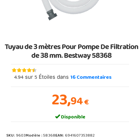
Tuyau de 3 mètres Pour Pompe De Filtration
de 38 mm. Bestway 58368
4.94
5
16
Commentaires
sur
Étoiles dans
23,
94
€
Disponible
SKU:
9603
Modèle :
58368
EAN:
6941607353882