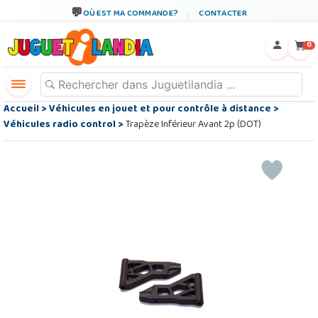
OÙ EST MA COMMANDE?
CONTACTER
←
×
0
Accueil
>
Véhicules en jouet et pour contrôle à distance
>
Véhicules radio control
>
Trapèze Inférieur Avant 2p (DOT)