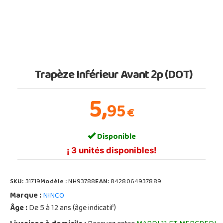
Trapèze Inférieur Avant 2p (DOT)
5,
95
€
Disponible
¡ 3 unités disponibles!
SKU:
31719
Modèle :
NH93788
EAN:
8428064937889
Marque :
NINCO
Âge :
De 5 à 12 ans (âge indicatif)