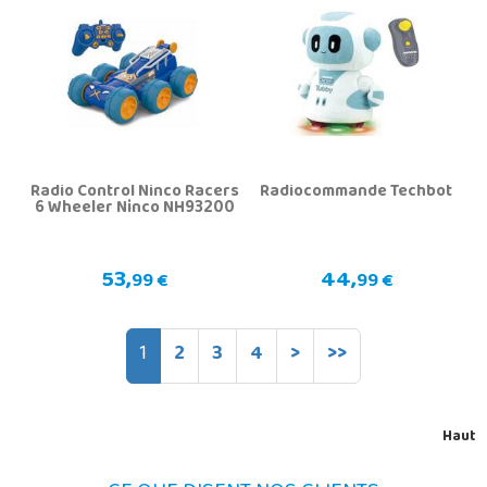
Radio Control Ninco Racers
Radiocommande Techbot
6 Wheeler Ninco NH93200
53,
44,
99 €
99 €
1
2
3
4
>
>>
Haut