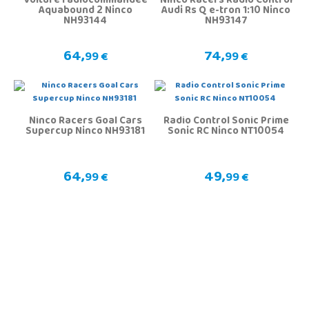
Voiture radiocommandée
Ninco Racers Radio Control
Aquabound 2 Ninco
Audi Rs Q e-tron 1:10 Ninco
NH93144
NH93147
64,
74,
99 €
99 €
Ninco Racers Goal Cars
Radio Control Sonic Prime
Supercup Ninco NH93181
Sonic RC Ninco NT10054
64,
49,
99 €
99 €