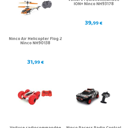
Voiture radiocommandée
ION+ Ninco NH93178
39,
99 €
Ninco Air Helicopter Flog 2
Ninco NH90138
31,
99 €