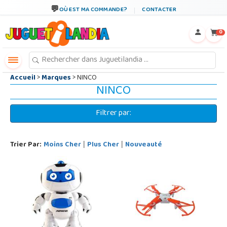
←
×
OÙ EST MA COMMANDE?
CONTACTER
0
Accueil
>
Marques
> NINCO
NINCO
Filtrer par:
Trier Par:
Moins Cher
Plus Cher
Nouveauté
|
|