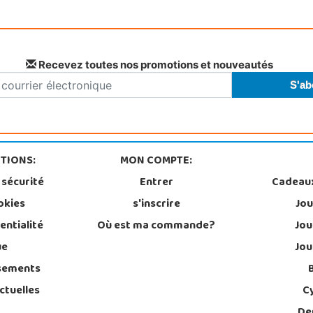
Recevez toutes nos promotions et nouveautés
TIONS:
MON COMPTE:
 sécurité
Entrer
Cadeau
okies
s'inscrire
Jou
entialité
Où est ma commande?
Jou
ue
Jou
sements
ctuelles
C
De