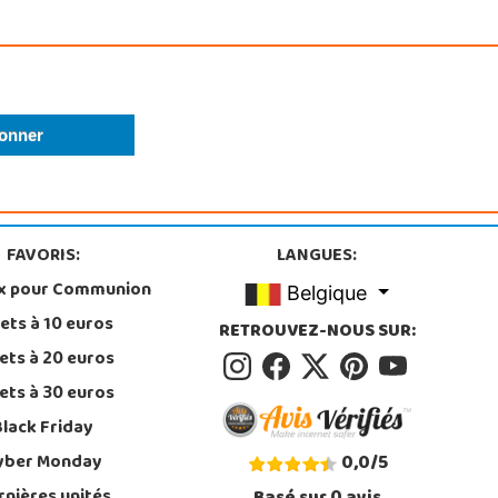
FAVORIS:
LANGUES:
x pour Communion
Belgique
ets à 10 euros
RETROUVEZ-NOUS SUR:
ets à 20 euros
ets à 30 euros
Black Friday
yber Monday
0,0
/
5
rnières unités