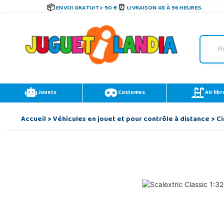
ENVOI GRATUIT > 90 €
LIVRAISON 48 À 96 HEURES.
Jouets
Costumes
Air libr
Accueil
>
Véhicules en jouet et pour contrôle à distance
>
Ci