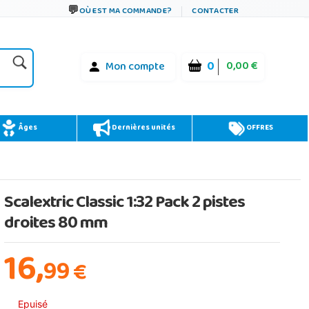
OÙ EST MA COMMANDE?
CONTACTER
0
0,00 €
Mon compte
Âges
Dernières unités
OFFRES
Scalextric Classic 1:32 Pack 2 pistes
droites 80 mm
16,
99
€
Epuisé