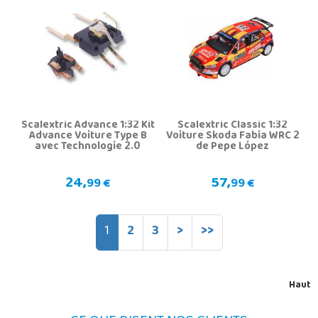
Scalextric Advance 1:32 Kit
Scalextric Classic 1:32
Advance Voiture Type B
Voiture Skoda Fabia WRC 2
avec Technologie 2.0
de Pepe López
24,
57,
99 €
99 €
1
2
3
>
>>
Haut