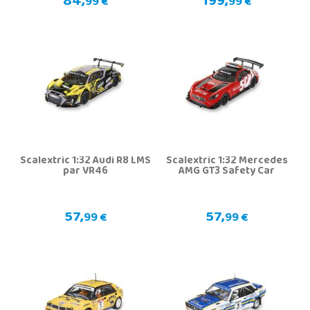
84,
199,
99 €
99 €
Scalextric 1:32 Audi R8 LMS
Scalextric 1:32 Mercedes
par VR46
AMG GT3 Safety Car
57,
57,
99 €
99 €