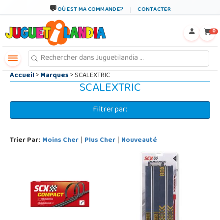
←
×
OÙ EST MA COMMANDE?
CONTACTER
0
Accueil
>
Marques
> SCALEXTRIC
SCALEXTRIC
Filtrer par:
Trier Par:
Moins Cher
Plus Cher
Nouveauté
|
|