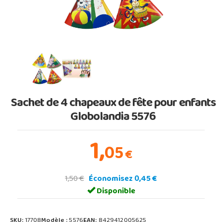
Sachet de 4 chapeaux de fête pour enfants
Globolandia 5576
1,
05
€
1,50 €
Économisez 0,45 €
Disponible
SKU:
17708
Modèle :
5576
EAN:
8429412005625