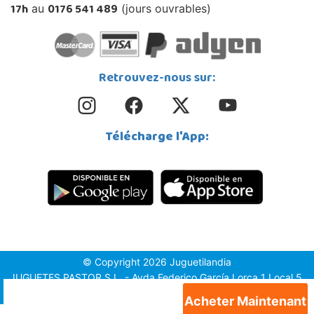
17h
0176 541 489
au
(jours ouvrables)
Retrouvez-nous sur:
Télécharge l'App:
© Copyright 2026 Juguetilandia
JUGUETES PASTOR S.L. - Avda.Federico García Lorca 1 Local 5,
1º, Puerta 6, 03509, Finestrat (Alicante)
Acheter Maintenant