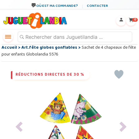
OÙ EST MA COMMANDE?
CONTACTER
←
×
0
Accueil
>
Art.fête globes gonflables
>
Sachet de 4 chapeaux de fête
pour enfants Globolandia 5576
RÉDUCTIONS DIRECTES DE 30 %
Previous
Next