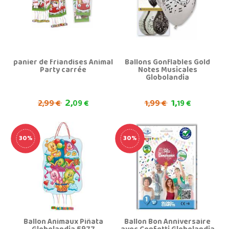
panier de friandises Animal
Ballons Gonflables Gold
Party carrée
Notes Musicales
Globolandia
2,
1,
2,
1,
99 €
09 €
99 €
19 €
30%
30%
Ballon Animaux Piñata
Ballon Bon Anniversaire