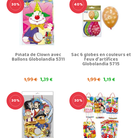
30%
40%
Piñata de Clown avec
Sac 6 globes en couleurs et
Ballons Globolandia 5311
feux d'artifices
Globolandia 5715
1,
1,
1,
1,
99 €
39 €
99 €
19 €
30%
30%