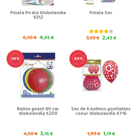
Piñata Pirata Globolandia
Piñata Sac
5312
4,
2,
6,
50 €
55 €
3,
50 €
45 €
30%
40%
Ballon géant 80 cm.
Sac de 6 ballons gonflables
Globolandia 5200
coeur Globolandia 5716
3,
1,
4,
1,
50 €
15 €
99 €
19 €