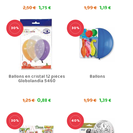
1,
1,
2,
1,
50 €
75 €
99 €
19 €
30%
30%
Ballons en cristal 12 pièces
Ballons
Globolandia 5460
0,
1,
1,
1,
25 €
88 €
99 €
39 €
30%
40%