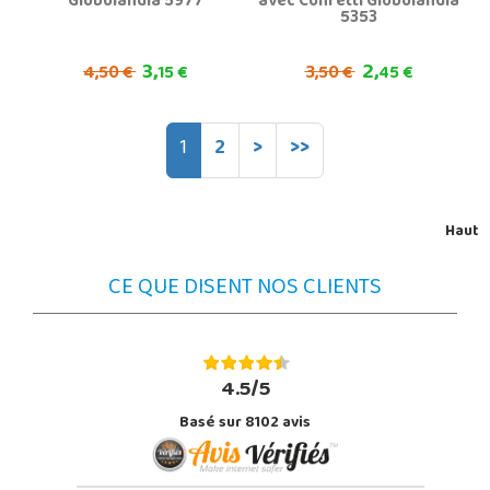
Globolandia 5977
avec Confetti Globolandia
5353
3,
2,
4,
3,
50 €
15 €
50 €
45 €
1
2
>
>>
Haut
CE QUE DISENT NOS CLIENTS
4.5/5
Basé sur 8102 avis