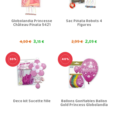
Globolandia Princesse
Sac Piñata Robots 4
Château Pinata 5421
Figures
3,
2,
4,
2,
50 €
15 €
99 €
09 €
30%
40%
Deco kit Sucette fille
Ballons Gonflables Ballon
Gold Princess Globolandia