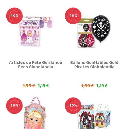
40%
40%
Articles de Fête Guirlande
Ballons Gonflables Gold
Fées Globolandia
Pirates Globolandia
1,
1,
1,
1,
99 €
19 €
99 €
19 €
30%
30%