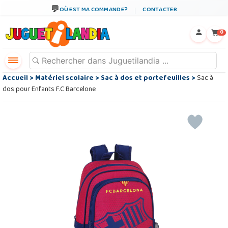
OÙ EST MA COMMANDE?
CONTACTER
←
×
0
Accueil
>
Matériel scolaire
>
Sac à dos et portefeuilles
>
Sac à
dos pour Enfants F.C Barcelone