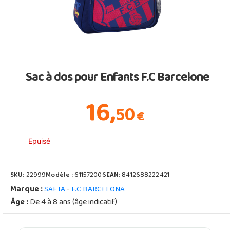
Sac à dos pour Enfants F.C Barcelone
16,
50
€
Epuisé
SKU:
22999
Modèle :
611572006
EAN:
8412688222421
Marque :
-
SAFTA
F.C BARCELONA
Âge :
De 4 à 8 ans (âge indicatif)