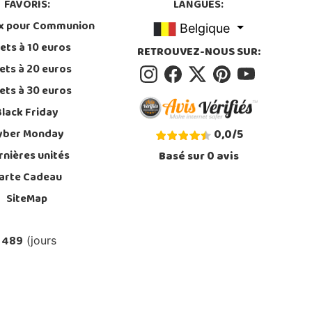
FAVORIS:
LANGUES:
x pour Communion
Belgique
ets à 10 euros
RETROUVEZ-NOUS SUR:
ets à 20 euros
ets à 30 euros
Black Friday
yber Monday
0,0
/
5
rnières unités
Basé sur
0
avis
arte Cadeau
SiteMap
 489
(jours