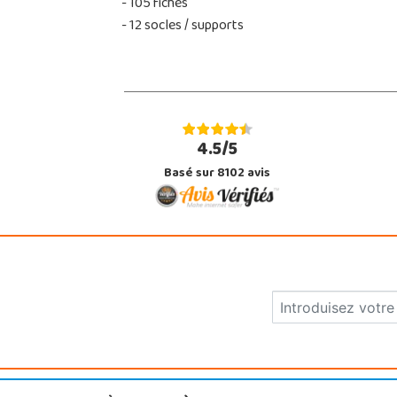
- 105 fiches
- 12 socles / supports
4.5/5
Basé sur 8102 avis