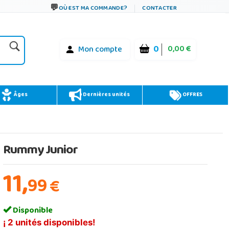
OÙ EST MA COMMANDE?
CONTACTER
0
0,00 €
Mon compte
Âges
Dernières unités
OFFRES
Rummy Junior
11,
99
€
Disponible
¡ 2 unités disponibles!