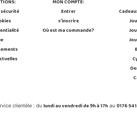
TIONS:
MON COMPTE:
 sécurité
Entrer
Cadeau
okies
s'inscrire
Jou
entialité
Où est ma commande?
Jou
ue
Jou
sements
ctuelles
C
De
C
lundi au vendredi de 9h à 17h
0176 541
rvice clientèle : du
au
ouvrables)
élécharge l'App: