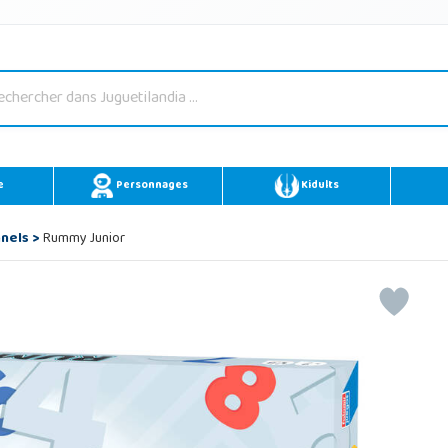
e
Personnages
Kidults
nnels
>
Rummy Junior