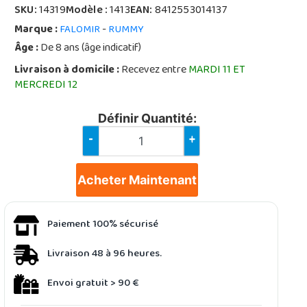
SKU:
14319
Modèle :
1413
EAN:
8412553014137
Marque :
-
FALOMIR
RUMMY
Âge :
De 8 ans (âge indicatif)
Livraison à domicile :
Recevez entre
MARDI 11 ET
MERCREDI 12
Définir Quantité:
-
+
Acheter Maintenant
Paiement 100% sécurisé
Livraison 48 à 96 heures.
Envoi gratuit > 90 €