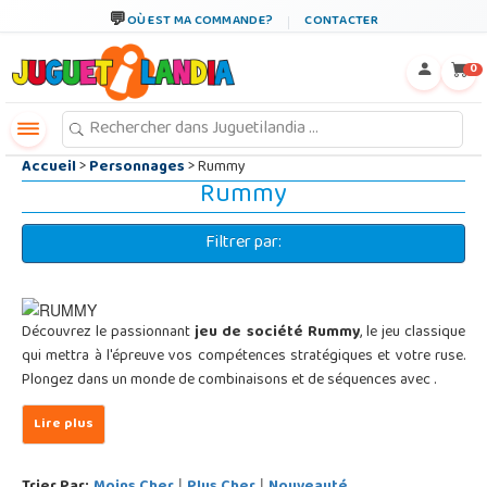
←
×
OÙ EST MA COMMANDE?
CONTACTER
0
Accueil
>
Personnages
> Rummy
Rummy
Filtrer par:
Découvrez le passionnant
jeu de société Rummy
, le jeu classique
qui mettra à l'épreuve vos compétences stratégiques et votre ruse.
Plongez dans un monde de combinaisons et de séquences avec
.
|
|