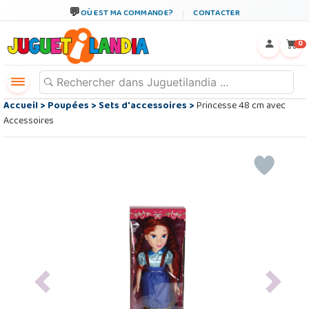
OÙ EST MA COMMANDE?
CONTACTER
←
×
0
Accueil
>
Poupées
>
Sets d'accessoires
>
Princesse 48 cm avec
Accessoires
Previous
Next