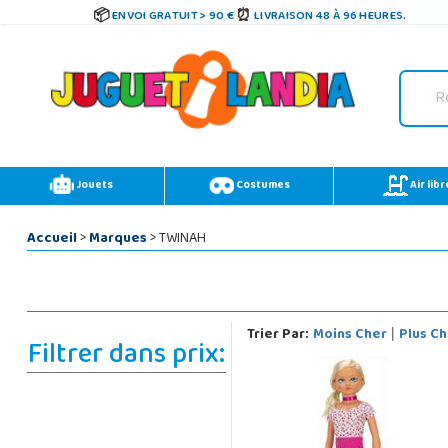
ENVOI GRATUIT > 90 €
LIVRAISON 48 À 96 HEURES.
Jouets
Costumes
Air libr
Accueil
>
Marques
> TWINAH
Trier Par:
Moins Cher
Plus Ch
|
Filtrer dans prix: