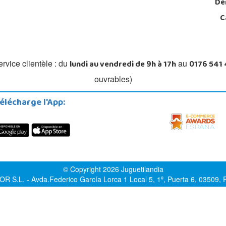
De
C
lundi au vendredi de 9h à 17h
0176 541
rvice clientèle : du
au
ouvrables)
élécharge l'App:
© Copyright 2026 Juguetilandia
.L. - Avda.Federico García Lorca 1 Local 5, 1º, Puerta 6, 03509, Fi