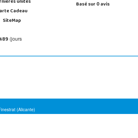
rnières unités
Basé sur
0
avis
arte Cadeau
SiteMap
 489
(jours
nestrat (Alicante)