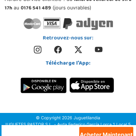
lundi au vendredi de 9h à
17h
0176 541 489
au
(jours ouvrables)
Retrouvez-nous sur:
Télécharge l'App:
© Copyright 2026 Juguetilandia
JUGUETES PASTOR S.L. - Avda.Federico García Lorca 1 Local 5,
1º, Puerta 6, 03509, Finestrat (Alicante)
Acheter Maintenant