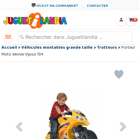
OÙ EST MA COMMANDE?
CONTACTER
←
×
0
Accueil
>
Véhicules montables grande taille
>
Trotteurs
>
Porteur
Moto Winner Injusa 194
Previous
Next