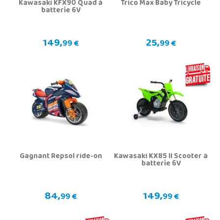
Kawasaki KFX90 Quad à
Trico Max Baby Tricycle
batterie 6V
149,
25,
99 €
99 €
Gagnant Repsol ride-on
Kawasaki KX85 II Scooter à
batterie 6V
84,
149,
99 €
99 €