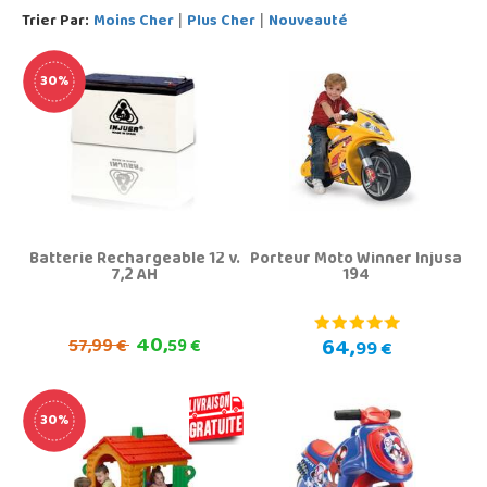
Trier Par:
Moins Cher
Plus Cher
Nouveauté
|
|
30%
Batterie Rechargeable 12 v.
Porteur Moto Winner Injusa
7,2 AH
194
40,
64,
57,
99 €
59 €
99 €
30%