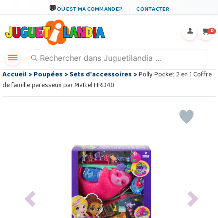
OÙ EST MA COMMANDE?
CONTACTER
←
×
0
Accueil
>
Poupées
>
Sets d'accessoires
>
Polly Pocket 2 en 1 Coffre
de famille paresseux par Mattel HRD40
Previous
Next