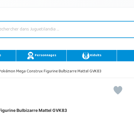
e
Personnages
Kidults
okémon Mega Construx Figurine Bulbizarre Mattel GVK83