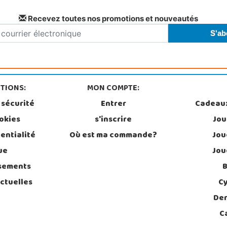
Recevez toutes nos promotions et nouveautés
TIONS:
MON COMPTE:
 sécurité
Entrer
Cadeau
ookies
s'inscrire
Jou
entialité
Où est ma commande?
Jou
ue
Jou
rsements
B
ctuelles
C
Der
C