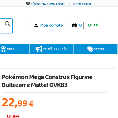
OÙ EST MA COMMANDE?
CONTACTER
0
0,00 €
Mon compte
Âges
Dernières unités
OFFRES
Pokémon Mega Construx Figurine
Bulbizarre Mattel GVK83
22,
99
€
Epuisé