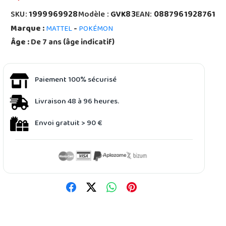
SKU:
1999969928
Modèle :
GVK83
EAN:
0887961928761
Marque :
-
MATTEL
POKÉMON
Âge :
De 7 ans (âge indicatif)
Paiement 100% sécurisé
Livraison 48 à 96 heures.
Envoi gratuit > 90 €