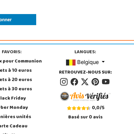
FAVORIS:
LANGUES:
x pour Communion
Belgique
ets à 10 euros
RETROUVEZ-NOUS SUR:
ets à 20 euros
ets à 30 euros
lack Friday
yber Monday
0,0
/
5
nières unités
Basé sur
0
avis
arte Cadeau