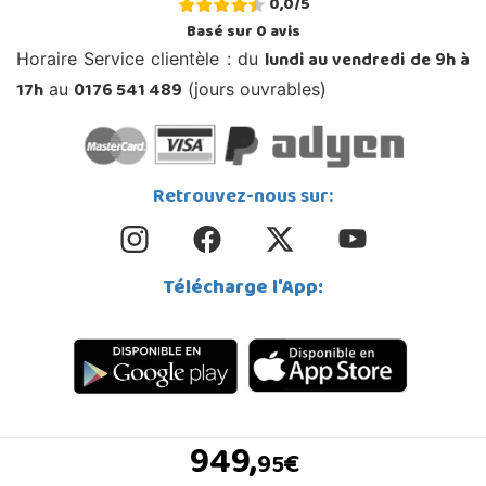
0,0
/
5
Basé sur
0
avis
lundi au vendredi de 9h à
Horaire Service clientèle : du
17h
0176 541 489
au
(jours ouvrables)
Retrouvez-nous sur:
Télécharge l'App:
949,
€
95
© Copyright 2026 Juguetilandia