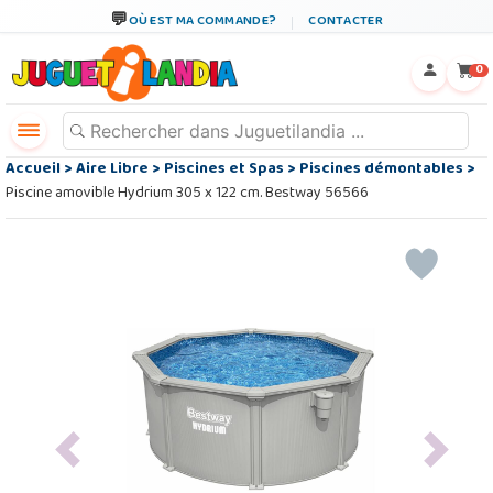
OÙ EST MA COMMANDE?
CONTACTER
←
×
0
Accueil
>
Aire Libre
>
Piscines et Spas
>
Piscines démontables
>
Piscine amovible Hydrium 305 x 122 cm. Bestway 56566
Previous
Next