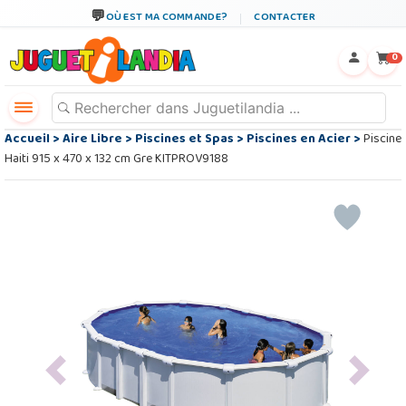
OÙ EST MA COMMANDE?
CONTACTER
←
×
0
Accueil
>
Aire Libre
>
Piscines et Spas
>
Piscines en Acier
>
Piscine
Haiti 915 x 470 x 132 cm Gre KITPROV9188
Previous
Next