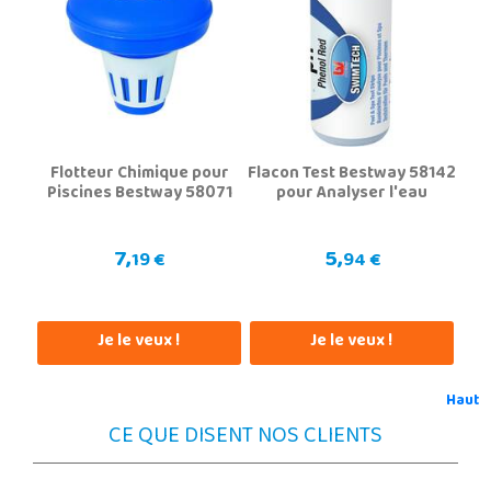
Flotteur Chimique pour
Flacon Test Bestway 58142
Piscines Bestway 58071
pour Analyser l'eau
7,
5,
19 €
94 €
Je le veux !
Je le veux !
Haut
CE QUE DISENT NOS CLIENTS