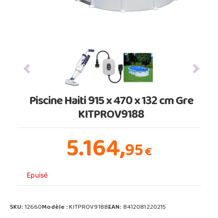
Previous
Next
Piscine Haiti 915 x 470 x 132 cm Gre
KITPROV9188
5.164,
95
€
Epuisé
SKU:
12660
Modèle :
KITPROV9188
EAN:
8412081220215