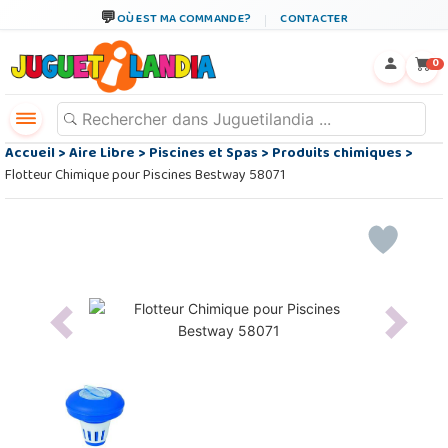
OÙ EST MA COMMANDE?
CONTACTER
←
×
0
Accueil
>
Aire Libre
>
Piscines et Spas
>
Produits chimiques
>
Flotteur Chimique pour Piscines Bestway 58071
Previous
Next