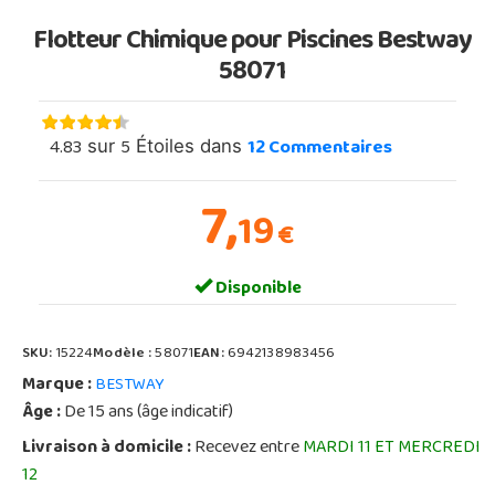
Flotteur Chimique pour Piscines Bestway
58071
4.83
5
12
Commentaires
sur
Étoiles dans
7,
19
€
Disponible
SKU:
15224
Modèle :
58071
EAN:
6942138983456
Marque :
BESTWAY
Âge :
De 15 ans (âge indicatif)
Livraison à domicile :
Recevez entre
MARDI 11 ET MERCREDI
12