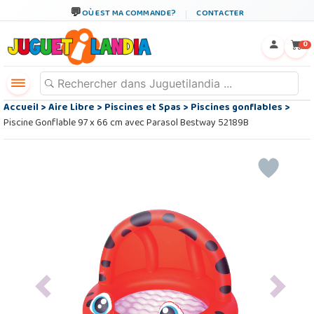
OÙ EST MA COMMANDE?
CONTACTER
←
×
0
Accueil
>
Aire Libre
>
Piscines et Spas
>
Piscines gonflables
>
Piscine Gonflable 97 x 66 cm avec Parasol Bestway 52189B
Previous
Next