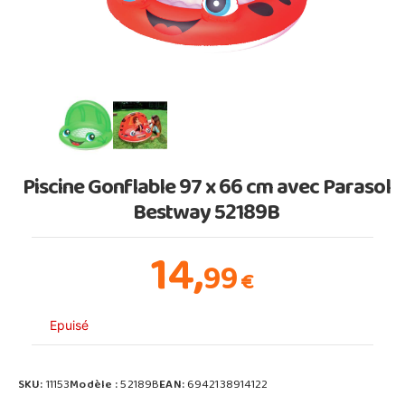
Piscine Gonflable 97 x 66 cm avec Parasol
Bestway 52189B
14,
99
€
Epuisé
SKU:
11153
Modèle :
52189B
EAN:
6942138914122