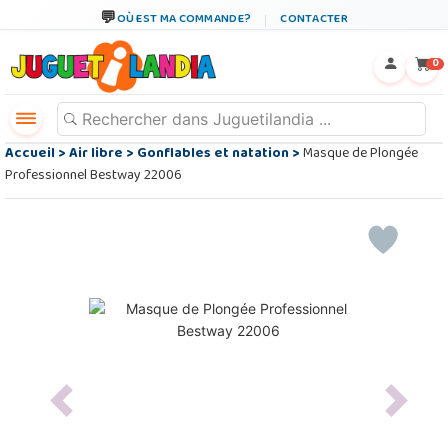
OÙ EST MA COMMANDE?
CONTACTER
←
×
0
Accueil
>
Air libre
>
Gonflables et natation
>
Masque de Plongée
Professionnel Bestway 22006
Previous
Next