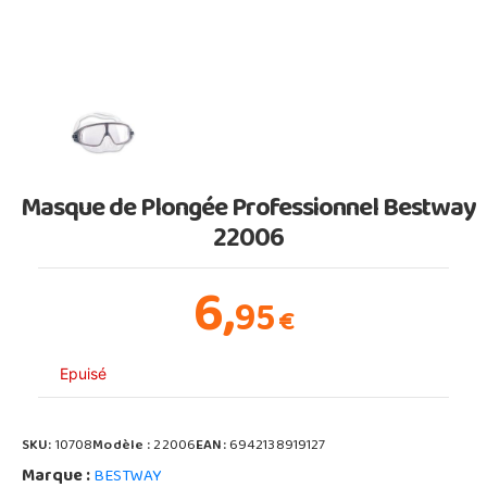
Masque de Plongée Professionnel Bestway
22006
6,
95
€
Epuisé
SKU:
10708
Modèle :
22006
EAN:
6942138919127
Marque :
BESTWAY